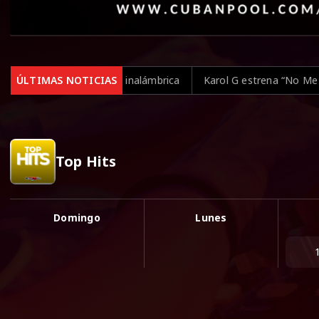
larse de forma inalámbrica
ÚLTIMAS NOTICIAS
Karol G estrena “No Me Arrepiento
Top Hits
Domingo
Lunes