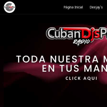
Página Inicial
Deejay´s