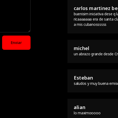
carlos martinez b
buenisim iniciativa dese q
ricaaaaaaa era de santa cla
a mis cubanossssss
Enviar
michel
un abrazo grande desde C
Esteban
saludos y muy buena emiso
alian
lo maximooooo