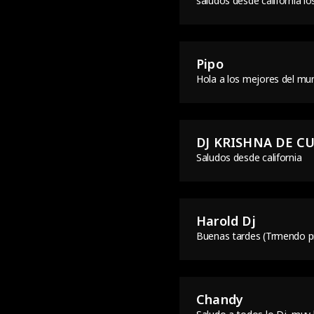
saludos desde california l
Pipo
Hola a los mejores del m
DJ KRISHNA DE C
Saludos desde california
Harold Dj
Buenas tardes (Trmendo p
Chandy