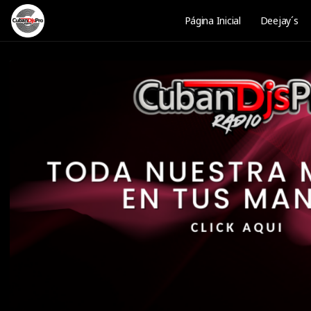
Página Inicial
Deejay´s