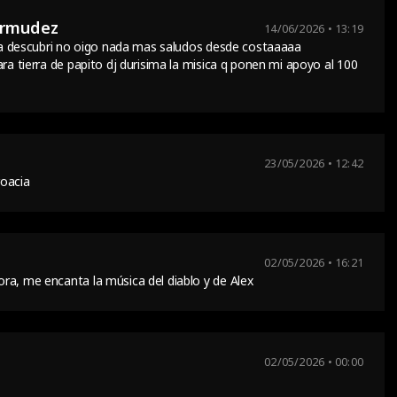
ermudez
14/06/2026 • 13:19
 la descubri no oigo nada mas saludos desde costaaaaa
ra tierra de papito dj durisima la misica q ponen mi apoyo al 100
23/05/2026 • 12:42
roacia
02/05/2026 • 16:21
ra, me encanta la música del diablo y de Alex
02/05/2026 • 00:00