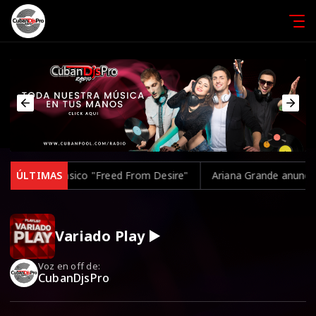
etar el clásico "Freed From Desire"
ÚLTIMAS
Ariana Grande anuncia una
Variado Play ▶️
Voz en off de:
CubanDjsPro