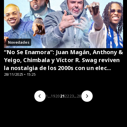
Novedades
“No Se Enamora”: Juan Magán, Anthony &
Yeigo, Chimbala y Víctor R. Swag reviven
la nostalgia de los 2000s con un elec...
28/11/2025 • 15:25
1
...
19
20
21
22
23
...
28