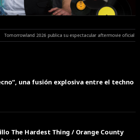
ublica su espectacular aftermovie oficial y revive la magia del fe
cno”, una fusión explosiva entre el techno
cillo The Hardest Thing / Orange County