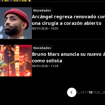
Novedades
Arcángel regresa renovado con
una cirugía a corazón abierto
09/01/2026 • 19:00
Novedades
Bruno Mars anuncia su nuevo 
como solista
09/01/2026 • 11:38
1
...
16
17
18
19
20
...
2