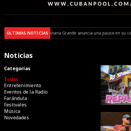
Ariana Grande anuncia una pausa en su carrera para cuidar su sa
ÚLTIMAS NOTICIAS
Noticias
Categorías
Todas
Entretenimiento
Eventos de la Radio
Farándula
Festivales
Música
Novedades