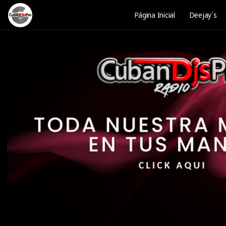
Página Inicial
Deejay´s