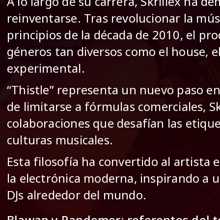
A lo largo de su carrera, Skrillex ha 
reinventarse. Tras revolucionar la mús
principios de la década de 2010, el p
géneros tan diversos como el house, el
experimental.
“Thistle” representa un nuevo paso en 
de limitarse a fórmulas comerciales, S
colaboraciones que desafían las etique
culturas musicales.
Esta filosofía ha convertido al artista
la electrónica moderna, inspirando a 
DJs alrededor del mundo.
Blawan y Randomer: referentes del