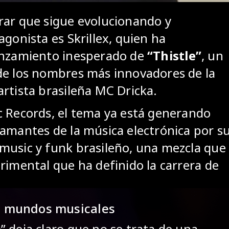
rar que sigue evolucionando y
agonista es Skrillex, quien ha
lanzamiento inesperado de
“Thistle”
, un
de los nombres más innovadores de la
rtista brasileña MC Dricka.
c Records, el tema ya está generando
 amantes de la música electrónica por s
music y funk brasileño, una mezcla que
rimental que ha definido la carrera de
s mundos musicales
 deja claro que no se trata de una