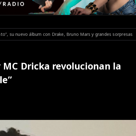
, Bruno Mars y grandes sorpresas
Peggy Gou emociona a Londre
 MC Dricka revolucionan la
le”