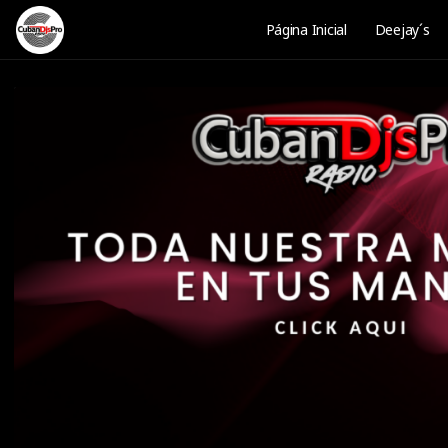
Página Inicial
Deejay´s