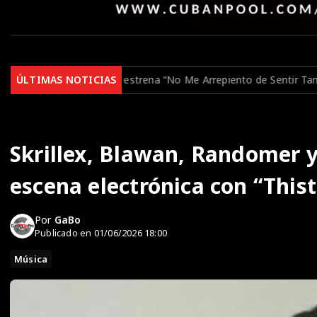
ena “No Me Arrepiento de Sentir Tanto”, su nuevo álbum con Drake
ÚLTIMAS NOTICIAS
Skrillex, Blawan, Randomer y
escena electrónica con “Thist
Por
GaBo
Publicado en 01/06/2026 18:00
Música