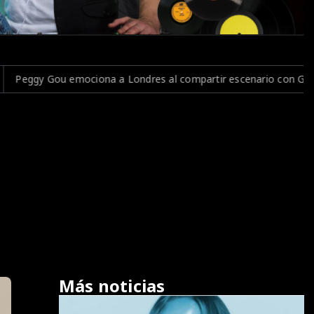
s al compartir escenario con Gala para interpretar el clásico "F
Más noticias