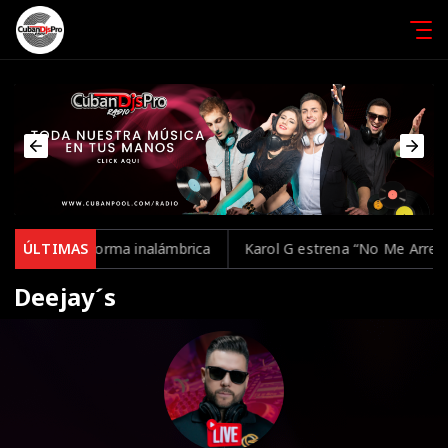
olarse de forma inalámbrica
ÚLTIMAS
Karol G estrena “No Me Arrepient
Deejay´s