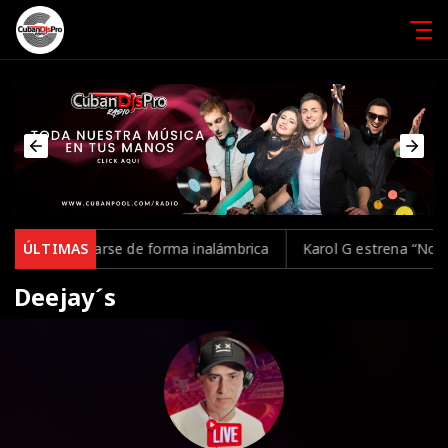
en controlarse de forma inalámbrica
ÚLTIMAS
Karol G estrena “No Me A
Deejay´s