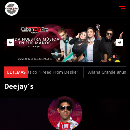
retar el clásico "Freed From Desire"
ÚLTIMAS
Ariana Grande anuncia una
Deejay´s